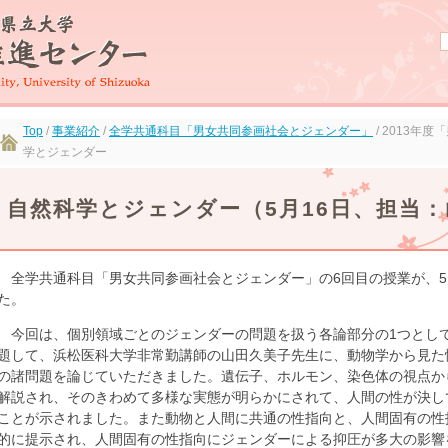
Top
/
事業紹介
/
全学共通科目「男女共同参画社会とジェンダー」
/ 2013年
学とジェンダー
自然科学とジェンダー（5月16日、担当
全学共通科目「男女共同参画社会とジェンダー」の6回目の授業が、5月
た。
今回は、個別領域ごとのジェンダーの問題を扱う各論部分の1つとし
題して、浜松医科大学非常勤講師の山田久美子先生に、動物学から見た
の諸問題を論じていただきました。遺伝子、ホルモン、染色体の視点か
解説され、そのきわめて多様な実態が明らかにされて、人間の性が決し
ことが示されました。また動物と人間に共通の性指向と、人間固有の性
的に提示され、人間固有の性指向にジェンダーによる抑圧が多大の影響