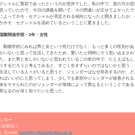
クシャルに寛容であったというのが意外でした。私の中で、昔の方が恋
思っていたので、今日の講義を聞いて、その間違いが正せてよかったで
によってホモ・セクシャルが否定される傾向になったと聞きましたが、
がホモ・セクシャルを認めているということに驚きました。
国際関係学部・3年・女性
動物学的にみれば男と女という性だけでなく、もっと多くの性別があ
かいないと思って生活してきたため、驚いたと同時にそう思い込まされ
た。また男と女しかいないと思われているこの世の中で、たとえばもし
うするだろうと考えてみると、すごく生きずらいのではないかと思う。
生活している人々がいると思うと、ジェンダーはなぜ存在するのか、ど
ればいいのにと思ってしまう。少しでも差別やジェンダーが改善される
味をそそられたのがジェンダーが地域によって異なるということである
異なるのか深く知りたいと思った。
ンター
谷田52-1
 E-mail:
cpge@u-shizuoka-ken.ac.jp