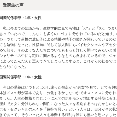
受講生の声
国際関係学部・1年・女性
私は今までの知識から、生物学的に見ても性は「XY」と「XX」つま
思っていたので、こんなにも多くの「性」に分かれているのだと知り、
の一つとして男性の遺伝子による精巣や精子の働きが関わっているのだ
ても勉強になった。性指向に関しては人間にもバイセクシャルやアセク
めて知り、そのような人たちについてももっと詳しく調べてみたいと感
シャリティの中には犯罪に関わるようなものも含まれているので、ジェ
によってだんだんと歪んできてしまったとすると、これからの社会では
と心配になった。
国際関係学部・1年・女性
今日の講義はいつもとは少し違った視点から”男女”を見て、とても興
体はメスの形が基本であり、分化するかしないかでオス・メスに分かれ
ました。人間の性格と同じように人間のホルモンが増加する時期にも１
理由で男女に分けられない間性になった人々を差別するのはおかしいと
ホモ・セクシャルの人々を「気持ち悪い」という人々は、自分がその状
きであって、そういった人々を非難する権利は誰にも無いと思いました