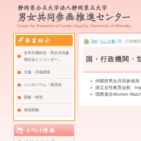
Top
/
リンク集
/ 国・行政機
全学共通科目「男女共同参
国・行政機関・
画社会とジェンダー」
主催・共催講座
内閣府男女共同参画局 http:
シンポジウム・講演会
国立女性教育会館 http://
国際連合Women Watch h
調査・研究
地域貢献