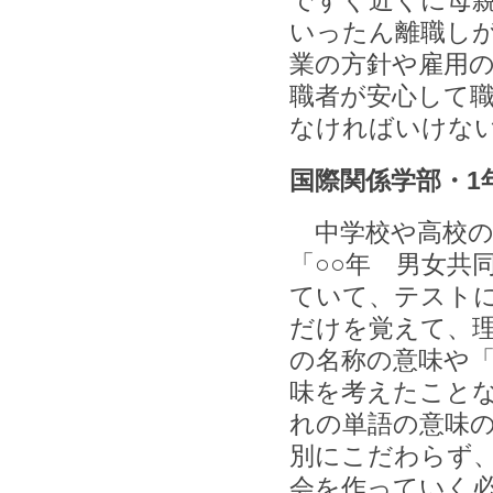
ですぐ近くに母
いったん離職し
業の方針や雇用
職者が安心して
なければいけな
国際関係学部・1
中学校や高校の
「○○年 男女共
ていて、テスト
だけを覚えて、
の名称の意味や
味を考えたこと
れの単語の意味
別にこだわらず
会を作っていく