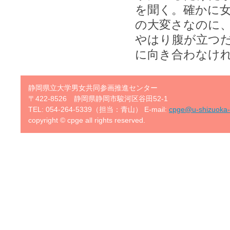
を聞く。確かに
の大変さなのに
やはり腹が立つ
に向き合わなけ
静岡県立大学男女共同参画推進センター
〒422-8526 静岡県静岡市駿河区谷田52-1
TEL: 054-264-5339（担当：青山） E-mail:
cpge@u-shizuoka-
copyright © cpge all rights reserved.