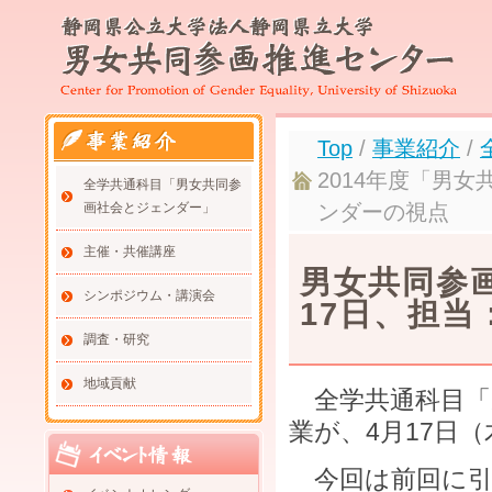
Top
/
事業紹介
/
2014年度「男
全学共通科目「男女共同参
画社会とジェンダー」
ンダーの視点
主催・共催講座
男女共同参
シンポジウム・講演会
17日、担当
調査・研究
地域貢献
全学共通科目「
業が、4月17日
今回は前回に引