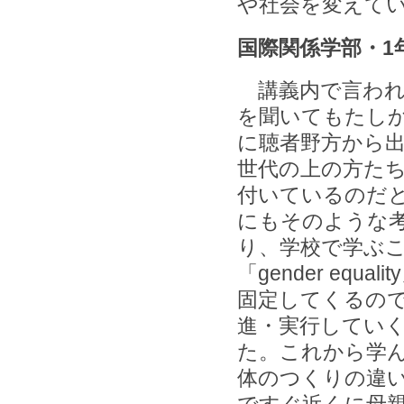
や社会を変えて
国際関係学部・1
講義内で言われ
を聞いてもたし
に聴者野方から
世代の上の方た
付いているのだ
にもそのような
り、学校で学ぶ
「gender eq
固定してくるの
進・実行してい
た。これから学
体のつくりの違