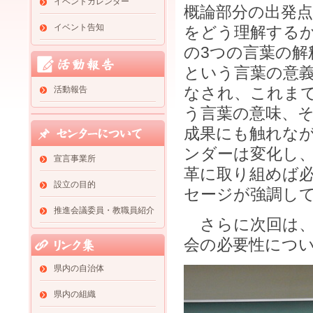
イベントカレンダー
概論部分の出発
イベント告知
をどう理解する
の3つの言葉の解
という言葉の意
なされ、これま
活動報告
う言葉の意味、
成果にも触れな
ンダーは変化し
宣言事業所
革に取り組めば
設立の目的
セージが強調し
推進会議委員・教職員紹介
さらに次回は、
会の必要性につ
県内の自治体
県内の組織