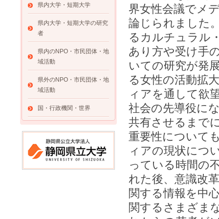
県内大学・短期大学
界女性会議でメ
論じられました。
県内大学・短期大学の研究
者
るカルチュラル
あり方や受け手
県内のNPO・市民団体・地
域活動
いての研究が発
る女性の活動拡
県外のNPO・市民団体・地
域活動
ィアを通して欲
社会の先導役に
国・行政機関・世界
共有させるまで
重要性について
ィアの現状につ
っている時間の
れた後、意識改
関する情報を中
関するさまざま