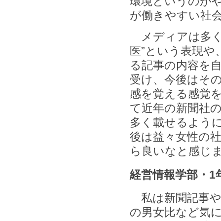
環境というのが
が働きやすい社
メディアは多く
医”という表現や
る記事の内容を
受け、今後はそ
感を覚える感覚
て近年の新聞社
多く載せるよう
後は益々女性の
ら良いなと感じ
経営情報学部・1
私は新聞記事や
の男女比など気