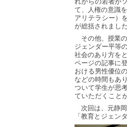
れからの若者が
て、人権の意識
アリテラシー）
が総括されまし
その他、授業の
ジェンダー平等
社会のあり方をと
ページの記事に
おける男性優位
などの時間もあ
ついて学生が思
ていただくこと
次回は、元静岡
「教育とジェン