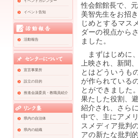
イベントカレンダー
性会館館長で、元
イベント告知
美智先生をお招
じめとするマス
ダーの視点から
ました。
活動報告
まずはじめに、
上映され、新聞
宣言事業所
とはどういうも
が作られている
設立の目的
とができました
推進会議委員・教職員紹介
果たした役割、
紹介され、さらに
中で、主にアメ
県内の自治体
スメディア批判
県内の組織
アの新たな批判的