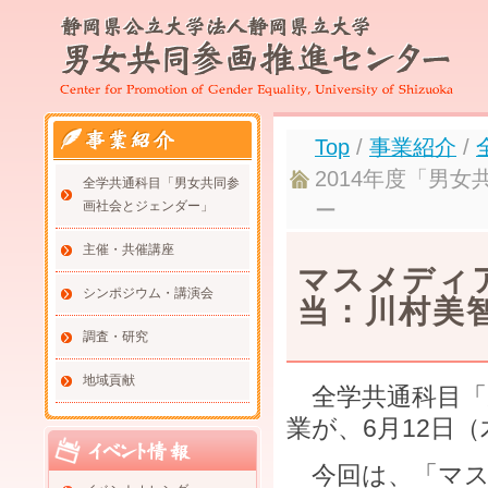
Top
/
事業紹介
/
2014年度「男
全学共通科目「男女共同参
画社会とジェンダー」
ー
主催・共催講座
マスメディ
シンポジウム・講演会
当：川村美
調査・研究
地域貢献
全学共通科目「
業が、6月12日
今回は、「マス