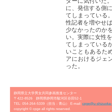
ダーに気付いた
に、発信する側
てしまっている
性記者を増やせ
少なかったのか
い。実際に女性
てしまっている
いこともあるた
アにおけるジェ
った。
静岡県立大学男女共同参画推進センター
〒422-8526 静岡県静岡市駿河区谷田52-1
TEL: 054-264-5339（担当：青山） E-mail:
cpge@u-shizuoka-
copyright © cpge all rights reserved.