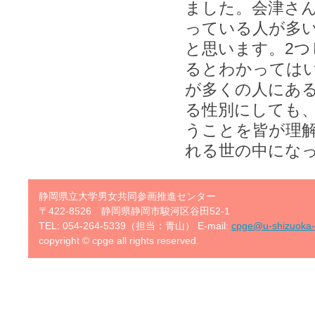
ました。会津さ
っている人が多
と思います。2
るとわかっては
が多くの人にあ
る性別にしても
うことを皆が理
れる世の中にな
静岡県立大学男女共同参画推進センター
〒422-8526 静岡県静岡市駿河区谷田52-1
TEL: 054-264-5339（担当：青山） E-mail:
cpge@u-shizuoka-
copyright © cpge all rights reserved.