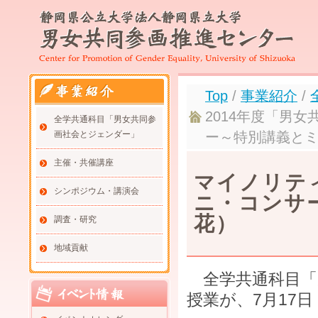
Top
/
事業紹介
/
2014年度「男
全学共通科目「男女共同参
画社会とジェンダー」
ー～特別講義と
主催・共催講座
マイノリテ
シンポジウム・講演会
ニ・コンサ
花）
調査・研究
地域貢献
全学共通科目「
授業が、7月17