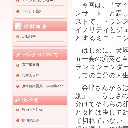
イベントカレンダー
今回は、「マイ
イベント告知
ンサート」と題し
ストで、トラン
イノリティとジ
とするミニ・コ
活動報告
はじめに、犬塚
五一会の演奏と
宣言事業所
ランスジェンダー
しての自分の人
設立の目的
会津さんからは
推進会議委員・教職員紹介
別」、「らしさの
分けてそれらの
県内の自治体
と女性は決して
で切れていない
県内の組織