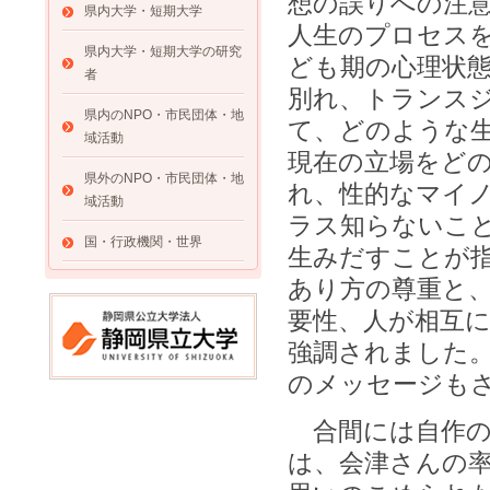
想の誤りへの注
県内大学・短期大学
人生のプロセス
県内大学・短期大学の研究
ども期の心理状
者
別れ、トランス
県内のNPO・市民団体・地
て、どのような
域活動
現在の立場をど
県外のNPO・市民団体・地
れ、性的なマイ
域活動
ラス知らないこ
国・行政機関・世界
生みだすことが
あり方の尊重と
要性、人が相互
強調されました
のメッセージも
合間には自作の
は、会津さんの