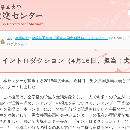
Top
/
事業紹介
/
全学共通科目「男女共同参画社会とジェンダー」
/ 2015年
ロダクション
イントロダクション（4月16日、担当：
本センターが担当する2015年度全学共通科目「男女共同参画社会とジェ
らスタートしました。
この授業は、全学部の学生を受講対象とし、一人でも多くの学生が、
会への理解を深め、ジェンダーの視点を身につけて、ジェンダー平等な
とを目標に、本センターによって毎年前期に開講されている科目です。
生を対象として、男女共同参画社会やジェンダーへの現在の理解度を知
されました。続いて犬塚センター長が、「イントロダクション」として
ー」という概念が個人の社会のあり方にとって持つ意味を述べ、さらに