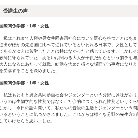
受講生の声
国際関係学部・1年・女性
私はこれまで人権や男女共同参画社会について関心を持つことはあま
進出がほかの先進国に比べて遅れているといわれる日本で、女性として
であるがゆえに苦労したことは特になかったと感じています。しかしそ
教師に守られていた、あるいは関わる大人が子供だからという猶予を与
大人になるにあたって就職、結婚を含めた様々な場面で当事者になりえ
を受講することを決めました。
国際関係学部・1年・女性
私はもともと男女共同参画社会やジェンダーという分野に興味があり
いうのは生物学的な性別ではなく、社会的につくられた性別というくら
しかし、今日の話を聞いて、私たちの普段の生活とジェンダーという問
いるということに気づかされました。これからは様々な分野の先生方の
していけたらと思いました。