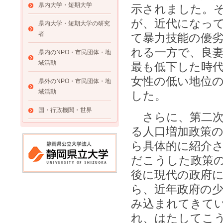
県内大学・短期大学
示されました。
が、近代になっ
県内大学・短期大学の研究
者
て暴力技能の優
れる一方で、良
県内のNPO・市民団体・地
域活動
最も低下した時
女性の低い地位
県外のNPO・市民団体・地
域活動
した。
国・行政機関・世界
さらに、第二次
る人口増加政策
ら具体的に紹介
だこうした政策
後に現代の政府
ら、近年政府の
み込まれてきて
れ、はたしてこ