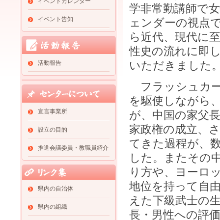
イベントカレンダー
学非常勤講師で
イベント告知
ェンダーの視点で
ら近代、現代に
性史の流れに即
いただきました
活動報告
フラッシュカー
を駆使しながら
宣言事業所
が、中国の家父
家政権の成立、
設立の目的
てきた過程が、
推進会議委員・教職員紹介
した。またその
り方や、ヨーロ
地位を持って自
県内の自治体
えた下級武士の
県内の組織
長・男性への評