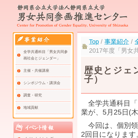
Top
/
事業紹介
/
2017年度「男
全学共通科目「男女共同参
画社会とジェンダー」
歴史とジェ
主催・共催講座
子）
シンポジウム・講演会
調査・研究
全学共通科目「
地域貢献
業が、5月25日(
今回は、個別領
2回目になりま