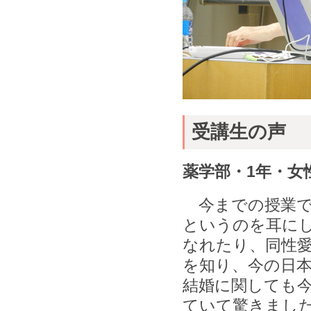
受講生の声
薬学部・1年・女
今までの授業で
というのを耳に
なれたり、同性
を知り、今の日
結婚に関しても
ていて驚きまし