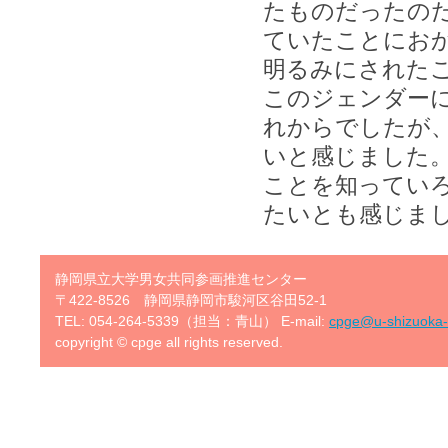
たものだったの
ていたことにお
明るみにされた
このジェンダー
れからでしたが
いと感じました
ことを知ってい
たいとも感じま
静岡県立大学男女共同参画推進センター
〒422-8526 静岡県静岡市駿河区谷田52-1
TEL: 054-264-5339（担当：青山） E-mail:
cpge@u-shizuoka-
copyright © cpge all rights reserved.