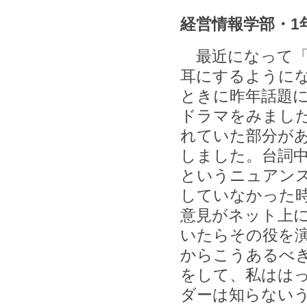
経営情報学部・1
最近になって「
耳にするように
ときに昨年話題
ドラマをみまし
れていた部分が
しました。台詞
というニュアン
していなかった
意見がネット上
いたらその役を
からこうあるべ
をして、私はは
ダーは知らない