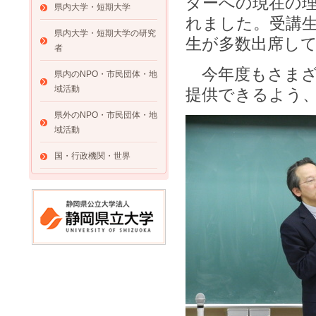
ダーへの現在の
県内大学・短期大学
れました。受講
県内大学・短期大学の研究
生が多数出席し
者
今年度もさまざ
県内のNPO・市民団体・地
域活動
提供できるよう
県外のNPO・市民団体・地
域活動
国・行政機関・世界