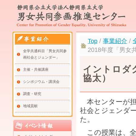
Top
/
事業紹介
/
2018年度「男
全学共通科目「男女共同参
画社会とジェンダー」
イントロダ
主催・共催講座
協太）
シンポジウム・講演会
調査・研究
本センターが担当
地域貢献
社会とジェンダー
た。
この授業は、全