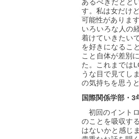
あるべきだとと
す。私は女だけ
可能性がありま
いろいろな人の
着けていきたい
を好きになるこ
こと自体が差別
た。これまではL
うな目で見てし
の気持ちを思う
国際関係学部・3
初回のイントロ
のことを吸収す
はないかと感じ