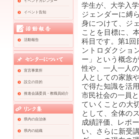
イベントカレンダー
学生が、大学入
イベント告知
ジェンダーに縛
身につけて、ジ
ことを目標に、
科目です。第1回
活動報告
ントロダクショ
ー」という概念
性や、一人一人
宣言事業所
人としての家族
設立の目的
で得た知識を活
推進会議委員・教職員紹介
市民社会の一員
ていくことの大
として、全体の
県内の自治体
成績評価、レポ
い、さらに新受
県内の組織