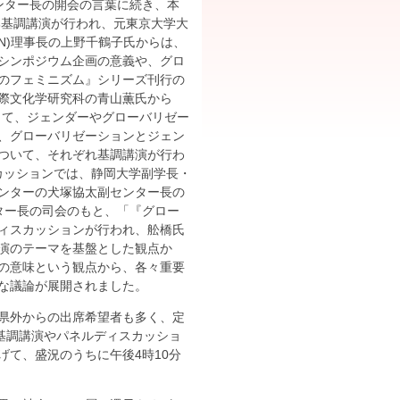
ンター長の開会の言葉に続き、本
部基調講演が行われ、元東京大学大
N)理事長の上野千鶴子氏からは、
シンポジウム企画の意義や、グロ
のフェミニズム』シリーズ刊行の
際文化学研究科の青山薫氏から
して、ジェンダーやグローバリゼー
、グローバリゼーションとジェン
ついて、それぞれ基調講演が行わ
カッションでは、静岡大学副学長・
ンターの犬塚協太副センター長の
ター長の司会のもと、「『グロー
ィスカッションが行われ、舩橋氏
演のテーマを基盤とした観点か
の意味という観点から、各々重要
な議論が展開されました。
県外からの出席希望者も多く、定
基調講演やパネルディスカッショ
て、盛況のうちに午後4時10分