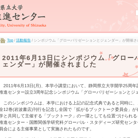
Top
/
活動報告
/ シンポジウム「グローバリゼーションとジェンダー」が開催さ
2011年6月13日にシンポジウム「グロ
ェンダー」が開催されました
2011年6月13日(月)、本学小講堂において、静岡県立大学開学25周
推進センター設立3周年記念シンポジウム「グローバリゼーションとジ
このシンポジウムは、本学における上記の記念式典であると同時に、
全12巻(岩波書店)刊行を記念し全国で「拡がるブックトーク委員会」
学と共同して主催する「ブックトーク」の一環としても位置づけられる
推進センター・国際関係学研究科グローバル・スタディーズ研究センタ
員会による主催事業として実施されたものです。