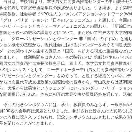
当日は、午後1時より、本学男女共同参画推進センターの中山慶子セ
学を代表して富沢寿勇副学長の挨拶がありました。引き続き、まず第Ⅰ
学院教授、社会学者でNPO法人ウィメンズアクションネットワーク(WA
「グローバリゼーションと『日本のフェミニズム』」と題して、今回の
ーバリゼーションと言うテーマとフェミニズムとの関わり、『新編日本
意図と今後への継承の課題などについて、また続いて神戸大学大学院国
は、「グローバリゼーションとジェンダー-非『国民』のすすめ」と題
ション概念の基礎から、現代社会におけるジェンダーをめぐる問題状況
ダーとの関わりから生ずる課題と「国民」を超える視点の重要性などに
れました。 休憩時間をはさんで、その後行われた第Ⅱ部パネルディス
同男女共同参画推進室長舩橋惠子氏、青山氏、本学男女共同参画推進セ
3名をパネリストとして、コーディネーター中山男女共同参画推進セン
バリゼーションとジェンダー』をめぐって」と題する総括的なパネルデ
からは次世代育成支援政策の国際比較の観点から、青山氏からは基調講
ら、犬塚からは男性というジェンダーにとってのグローバリゼーション
な問題提起が行われ、さらに相互の意見交換や質疑応答を通して、活発
今回の記念シンポジウムには、学生、教職員のみならず、一般県民や
員200名の会場席は満席となりました。参加された皆さんは大変熱心に
ンの内容に聴き入っておられ、記念シンポジウムにふさわしい成果を挙げ
幕を閉じることができました。